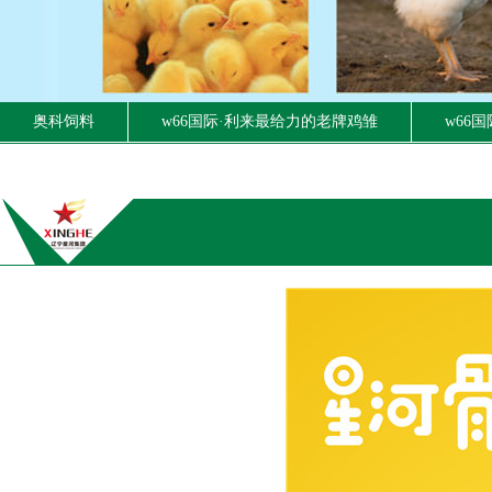
奥科饲料
w66国际·利来最给力的老牌鸡雏
w66