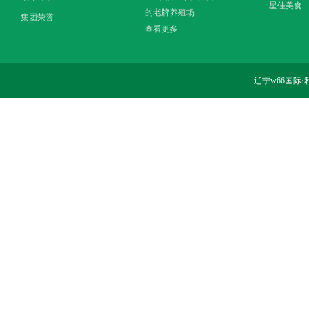
星佳美食
的老牌养殖场
集团荣誉
查看更多
辽宁w66国际