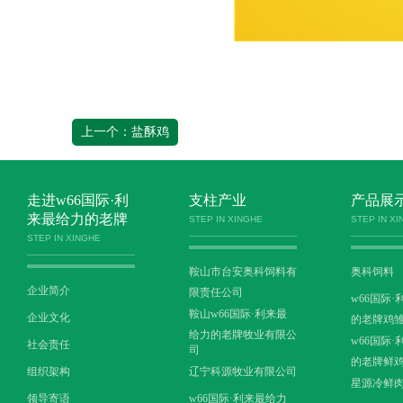
上一个：盐酥鸡
走进w66国际·利
支柱产业
产品展
来最给力的老牌
STEP IN XINGHE
STEP IN X
STEP IN XINGHE
鞍山市台安奥科饲料有
奥科饲料
企业简介
限责任公司
w66国际
鞍山w66国际·利来最
企业文化
的老牌鸡
给力的老牌牧业有限公
w66国际
社会责任
司
的老牌鲜
组织架构
辽宁科源牧业有限公司
星源冷鲜
领导寄语
w66国际·利来最给力